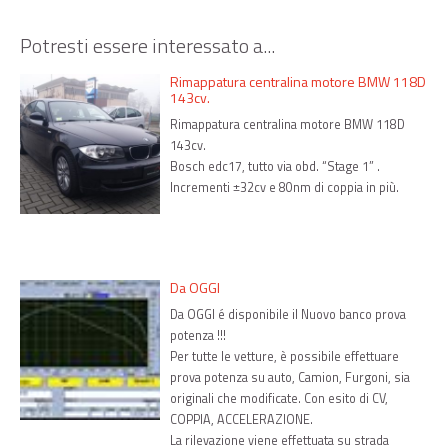
n
Potresti essere interessato a...
e
a
Rimappatura centralina motore BMW 118D
143cv.
r
Rimappatura centralina motore BMW 118D
t
143cv.
Bosch edc17, tutto via obd. “Stage 1” .
i
Incrementi ±32cv e 80nm di coppia in più.
c
o
l
Da OGGI
i
Da OGGI é disponibile il Nuovo banco prova
potenza !!!
Per tutte le vetture, è possibile effettuare
prova potenza su auto, Camion, Furgoni, sia
originali che modificate. Con esito di CV,
COPPIA, ACCELERAZIONE.
La rilevazione viene effettuata su strada