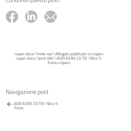
N
<span class="meta-nav">Allegato pubblicato in</span>
a
<span class="post-title">AUDI A3 8V 2.0 TDI 150cv S-
Tronic</span>
v
i
g
Navigazione post
a
arrow_back
AUDI A3 8V 2.0 TDI 150cv S-
z
Tronic
i
o