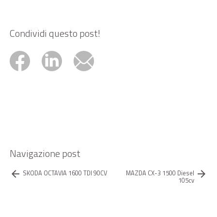
Condividi questo post!
Navigazione post
arrow_back
arrow_forward
SKODA OCTAVIA 1600 TDI 90CV
MAZDA CX-3 1500 Diesel
105cv