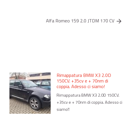
Alfa Romeo 159 2.0 JTDM 170 CV
arrow_forward
Rimappatura BMW X3 2.0D
150CV. +35cv e + 70nm di
coppia. Adesso ci siamo!
Rimappatura BMW X3 2.0D 150CV.
+35cv e + 70nm di coppia. Adesso ci
siamo!!