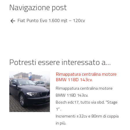
Navigazione post
Fiat Punto Evo 1.600 mjt – 120cv
arrow_back
Potresti essere interessato a...
Rimappatura centralina motore
BMW 118D 143cv.
Rimappatura centralina motore
BMW 118D 143cv.
Bosch edc17, tutto via obd. “Stage
1” .
Incrementi ±32cv e 80nm di coppia
in più.