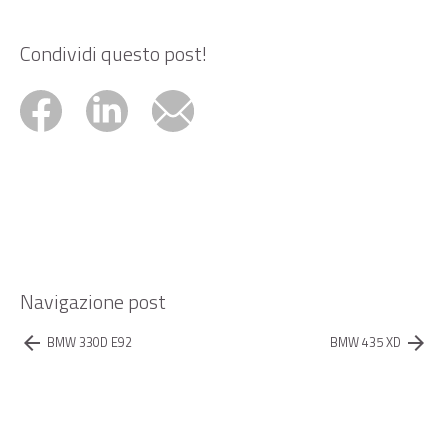
Condividi questo post!
Navigazione post
arrow_back
arrow_forward
BMW 330D E92
BMW 435 XD