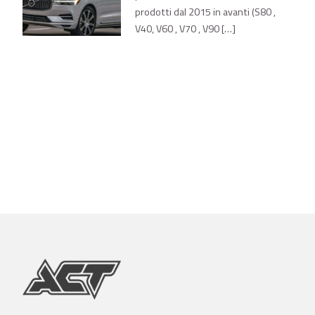
prodotti dal 2015 in avanti (S80 ,
V40, V60 , V70 , V90 […]