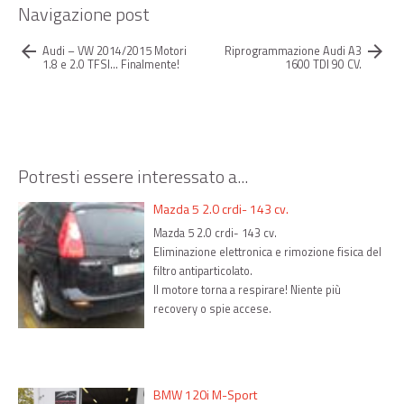
Navigazione post
arrow_back
arrow_forward
Audi – VW 2014/2015 Motori
Riprogrammazione Audi A3
1.8 e 2.0 TFSI… Finalmente!
1600 TDI 90 CV.
Potresti essere interessato a...
Mazda 5 2.0 crdi- 143 cv.
Mazda 5 2.0 crdi- 143 cv.
Eliminazione elettronica e rimozione fisica del
filtro antiparticolato.
Il motore torna a respirare! Niente più
recovery o spie accese.
BMW 120i M-Sport