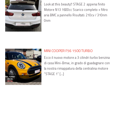
Look at this beauty!! STAGE 2 appena finito
Motore N13 1600cc Scarico completo + filtro
aria BMC a pannello Risultati: 210cv / 310nm
0nm
MINI COOPER F56 1500 TURBO
Ecco il nuovo motore a 3 cilindri turbo benzina
di casa Mini-Bmw, in grado di guadagnare con
la nostra rimappatura della centralina motore
“STAGE 1” […]