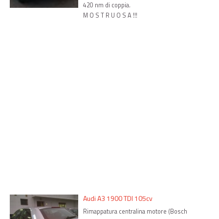
420 nm di coppia.
M O S T R U O S A !!!
Audi A3 1900 TDI 105cv
Rimappatura centralina motore (Bosch