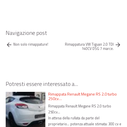
Navigazione post
arrow_back
arrow_forward
Non solo rimappature!
Rimappatura VW Tiguan 2.0 TDI
140CV DSG 7 marce.
Potresti essere interessato a...
Rimappata Renault Megane RS 2.0 turbo
250cv…
Rimappata Renault Megane RS 2.0 turbo
250cv…
In attesa della rullata da parte del
proprietario… potenza attuale stimata: 300 cv e