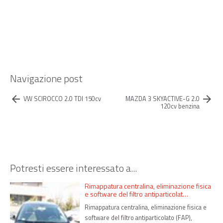
Navigazione post
arrow_back
arrow_forward
VW SCIROCCO 2.0 TDI 150cv
MAZDA 3 SKYACTIVE-G 2.0
120cv benzina
Potresti essere interessato a...
Rimappatura centralina, eliminazione fisica
e software del filtro antiparticolat…
Rimappatura centralina, eliminazione fisica e
software del filtro antiparticolato (FAP),