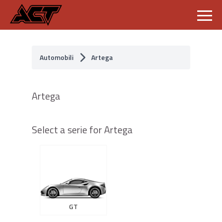
S
k
i
p
Automobili
Artega
t
o
c
o
Artega
n
t
e
n
Select a serie for Artega
t
GT