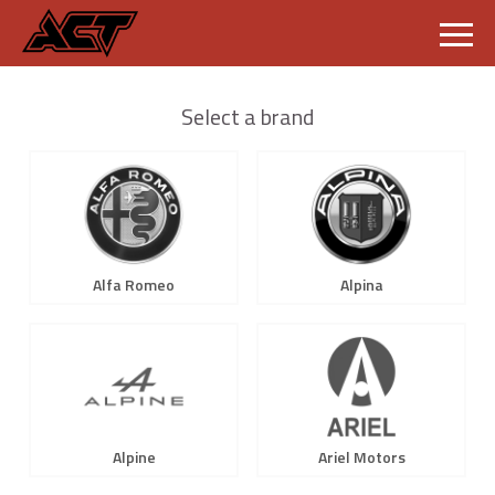
S
k
i
Select a brand
p
t
o
c
o
n
t
e
n
Alfa Romeo
Alpina
t
Alpine
Ariel Motors