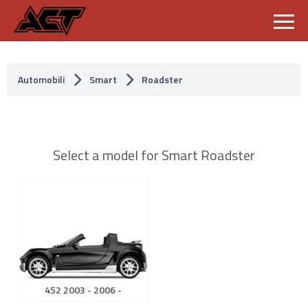
S
k
i
p
Automobili
Smart
Roadster
t
o
c
o
n
t
Select a model for Smart Roadster
e
n
t
452 2003 - 2006 -