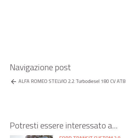
Navigazione post
ALFA ROMEO STELVIO 2.2 Turbodiesel 180 CV AT8
arrow_back
Potresti essere interessato a...
FORD TRANSIT CUSTOM 2.0