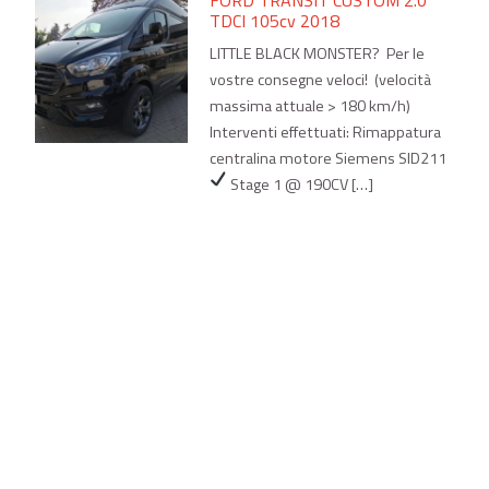
TDCI 105cv 2018
LITTLE BLACK MONSTER? Per le
vostre consegne veloci! (velocità
massima attuale > 180 km/h)
Interventi effettuati: Rimappatura
centralina motore Siemens SID211
Stage 1 @ 190CV […]