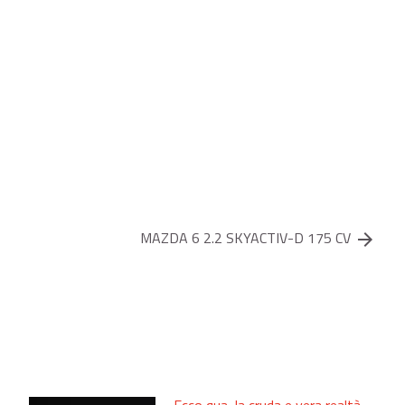
MAZDA 6 2.2 SKYACTIV-D 175 CV
arrow_forward
Ecco qua, la cruda e vera realtà