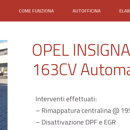
E
COME FUNZIONA
AUTOFFICINA
ELAB
OPEL INSIGNA 
163CV Automa
Interventi effettuati:
– Rimappatura centralina @ 1
– Disattivazione DPF e EGR