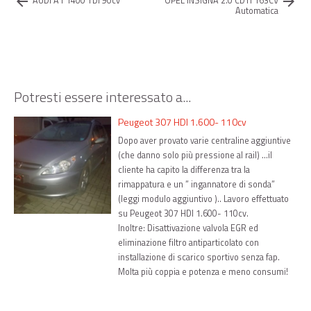
arrow_back
arrow_forward
AUDI A1 1400 TDI 90cv
OPEL INSIGNA 2.0 CDTI 163CV
Automatica
Potresti essere interessato a...
Peugeot 307 HDI 1.600- 110cv
Dopo aver provato varie centraline aggiuntive
(che danno solo più pressione al rail) …il
cliente ha capito la differenza tra la
rimappatura e un ” ingannatore di sonda”
(leggi modulo aggiuntivo ).. Lavoro effettuato
su Peugeot 307 HDI 1.600- 110cv.
Inoltre: Disattivazione valvola EGR ed
eliminazione filtro antiparticolato con
installazione di scarico sportivo senza fap.
Molta più coppia e potenza e meno consumi!