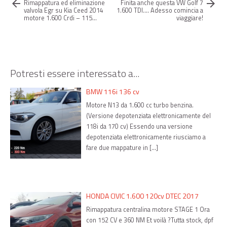
arrow_back
arrow_forward
Rimappatura ed eliminazione
Finita anche questa VW Golf 7
valvola Egr su Kia Ceed 2014
1.600 TDI…. Adesso comincia a
motore 1.600 Crdi – 115…
viaggiare!
Potresti essere interessato a...
BMW 116i 136 cv
Motore N13 da 1.600 cc turbo benzina.
(Versione depotenziata elettronicamente del
118i da 170 cv) Essendo una versione
depotenziata elettronicamente riusciamo a
fare due mappature in […]
HONDA CIVIC 1.600 120cv DTEC 2017
Rimappatura centralina motore STAGE 1 Ora
con 152 CV e 360 NM Et voilà ?Tutta stock, dpf