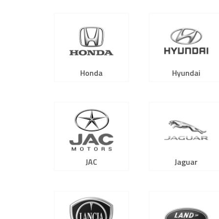
Honda
Hyundai
JAC
Jaguar