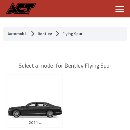
S
k
i
p
Automobili
Bentley
Flying Spur
t
o
c
o
n
t
Select a model for Bentley Flying Spur
e
n
t
2021 ...