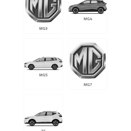
MG4
MG3
MG5
MG7
ZS