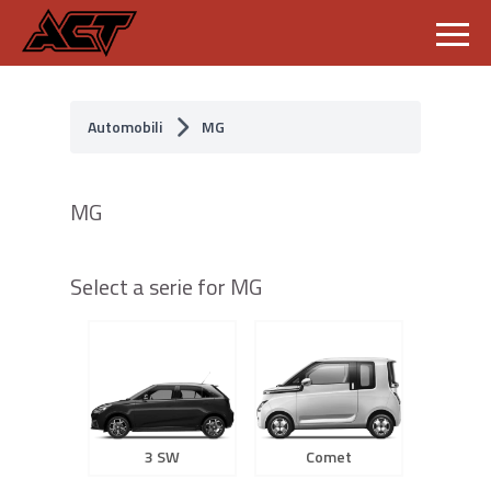
S
k
i
p
Automobili
MG
t
o
c
o
MG
n
t
e
n
Select a serie for MG
t
3 SW
Comet